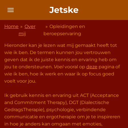
Ga
Jetske
direct
naar
Home
»
Over
»
Opleidingen en
de
mij
beroepservaring
hoofdinhoud
Hieronder kan je lezen wat mij gemaakt heeft tot
wie ik ben. De termen kunnen jou vertrouwen
geven dat ik de juiste kennis en ervaring heb om
jou te ondersteunen.
Voel
vooral op
deze
pagina of
wie ik ben, hoe ik werk en waar ik op focus goed
voelt voor jou.
Ik gebruik kennis en ervaring uit ACT (Acceptance
and Commitment Therapy), DGT (Dialectische
GedragsTherapie), psychologie, verbindende
communicatie en ergotherapie om je te inspireren
in hoe je anders kan omgaan met emoties,