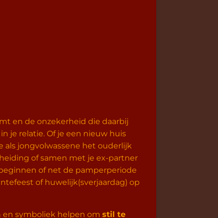
komt en de onzekerheid die daarbij
n je relatie. Of je een nieuw huis
je als jongvolwassene het ouderlijk
 scheiding of samen met je ex-partner
il beginnen of net de pamperperiode
entefeest of huwelijk(sverjaardag) op
elen en symboliek helpen om
stil te