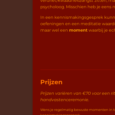
verdriet/kwaadheid/angst zitten, maa
psycholoog. Misschien heb je eens noo
In een kennismakingsgesprek kunn
oefeningen en een meditatie waard
maar wel een
moment
waarbij je e
Prijzen
Prijzen variëren van €70 voor een r
handvastenceremonie.
Wens je regelmatig bewuste momenten in te 
kennismakingsgesprek.