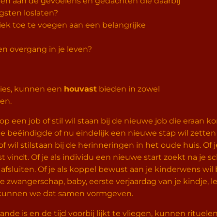
ven aan de gevoelens en gedachten die daarbij
sten loslaten?
iek toe te voegen aan een belangrijke
een overgang in je leven?
nies, kunnen een
houvast
bieden in zowel
ven.
 op een job of stil wil staan bij de nieuwe job die eraan 
e beëindigde of nu eindelijk een nieuwe stap wil zetten i
 wil stilstaan bij de herinneringen in het oude huis. Of 
st vindt. Of je als individu een nieuwe start zoekt na je
afsluiten. Of je als koppel bewust aan je kinderwens w
 je zwangerschap, baby, eerste verjaardag van je kindje, l
, kunnen we dat samen vormgeven.
ande is en de tijd voorbij lijkt te vliegen, kunnen ritu