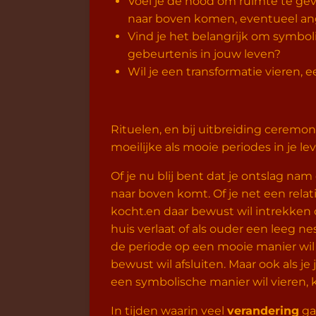
Voel je de nood om ruimte te ge
naar boven komen, eventueel ang
Vind je het belangrijk om symbol
gebeurtenis in jouw leven?
Wil je een transformatie vieren, 
Rituelen, en bij uitbreiding ceremo
moeilijke als mooie periodes in je le
Of je nu blij bent dat je ontslag nam
naar boven komt. Of je net een relati
kocht.en daar bewust wil intrekken of
huis verlaat of als ouder een leeg ne
de periode op een mooie manier wil 
bewust wil afsluiten. Maar ook als je
een symbolische manier wil vieren
In tijden waarin veel
verandering
ga