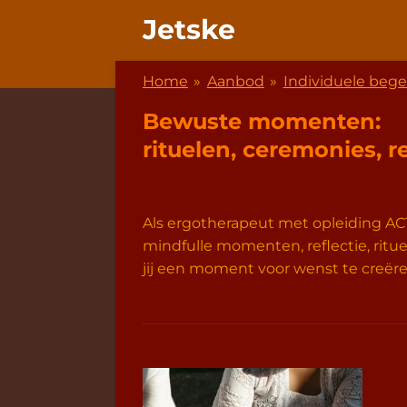
Ga
Jetske
direct
naar
Home
»
Aanbod
»
Individuele bege
de
hoofdinhoud
Bewuste momenten:
rituelen, ceremonies, 
Als ergotherapeut met opleiding ACT
mindfulle momenten, reflectie, ri
jij een moment voor wenst te creëre