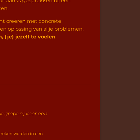
n, ondanks gesprekken bij een
ten.
t creëren met concrete
een oplossing van al je problemen,
n, (je) jezelf te voelen
.
nbegrepen) voor een
sproken worden in een