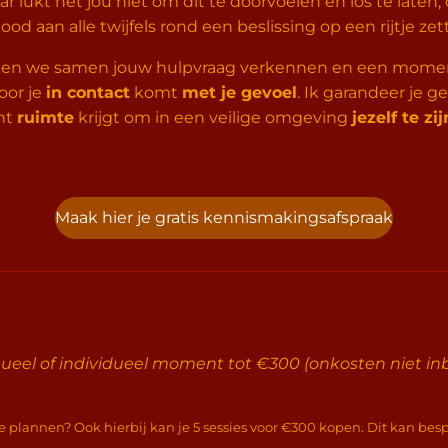
r lukt het jou niet om dit te doorvoelen en los te late
d aan alle twijfels rond een beslissing op een rijtje zet
en we samen jouw hulpvraag verkennen en een momen
oor je
in contact
komt
met je gevoel
. Ik garandeer je g
cht
ruimte
krijgt om in een veilige omgeving
jezelf te zij
Maak hier je gratis kennismakingsafspraak
itueel of individueel moment tot €300 (onkosten niet i
plannen? Ook hierbij kan je 5 sessies voor €300 kopen. Dit kan be