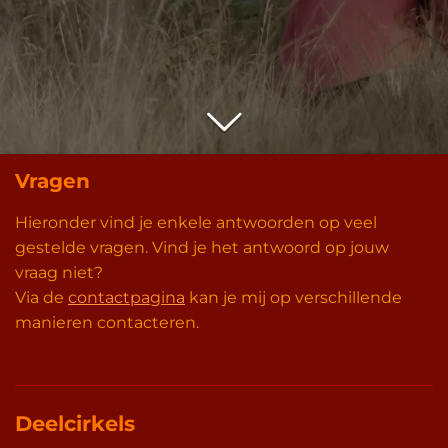
Vragen
Hieronder vind je enkele antwoorden op veel
gestelde vragen. Vind je het antwoord op jouw
vraag niet?
Via de
contactpagina
kan je mij op verschillende
manieren contacteren.
Deelcirkels