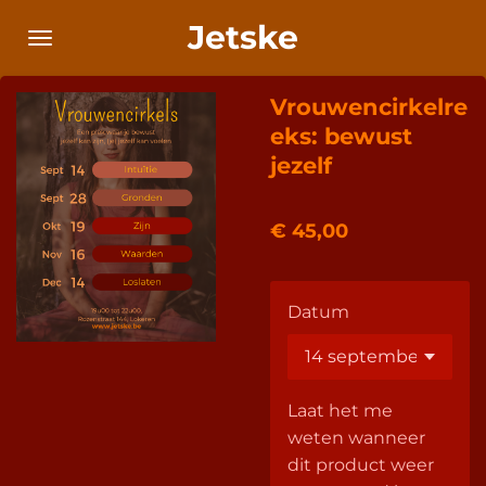
Ga
Jetske
direct
naar
Vrouwencirkelre
de
hoofdinhoud
eks: bewust
jezelf
€ 45,00
Datum
Laat het me
weten wanneer
dit product weer