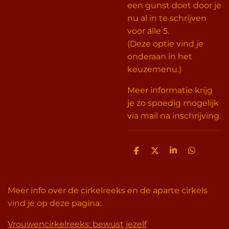
een gunst doet door je
nu al in te schrijven
voor alle 5.
(Deze optie vind je
onderaan in het
keuzemenu.)
Meer informatie krijg
je zo spoedig mogelijk
via mail na inschrijving.
D
D
S
D
e
e
h
e
l
e
a
l
e
l
r
e
n
e
n
Meer info over de cirkelreeks en de aparte cirkels
vind je op deze pagina:
Vrouwencirkelreeks: bewust jezelf